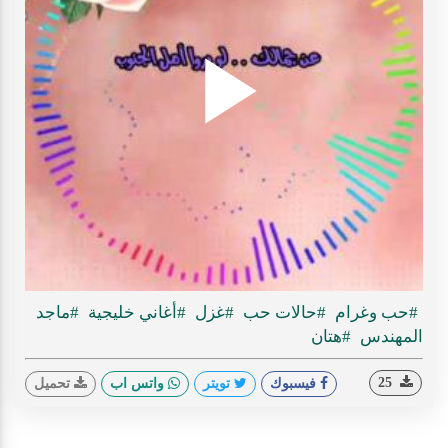
Play
ideo
#حب وغرام
#حالات حب
#غزل
#أغاني خليجية
#ماجد
المهندس
#هتان
25
فيسبوك
تويتر
واتس اب
تحميل