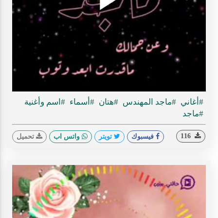
Play
ideo
#أغاني
#ماجد المهندس
#هتان
#أسماء
#اسم وأغنية
#ماجد
116
فيسبوك
تويتر
واتس اب
تحميل