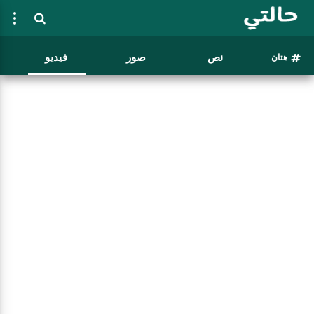
نص
صور
فيديو
هتان