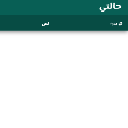
نص
هدوء