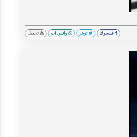
V
فيسبوك
تويتر
واتس اب
تحميل