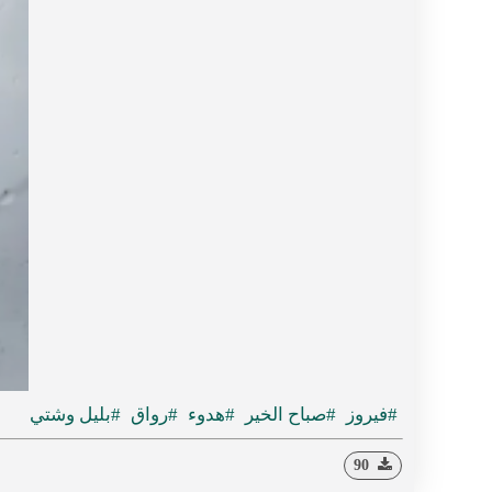
#فيروز
#صباح الخير
#هدوء
#رواق
#بليل وشتي
90