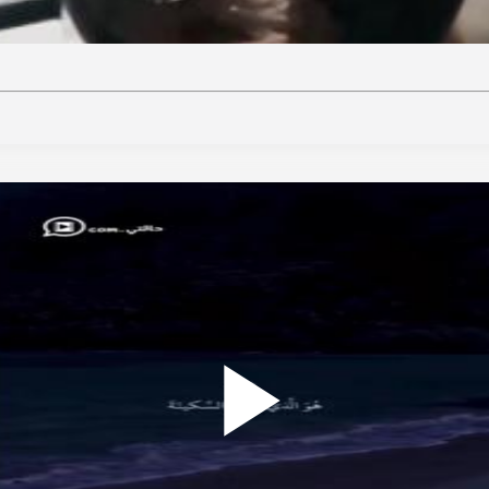
ideo
Play