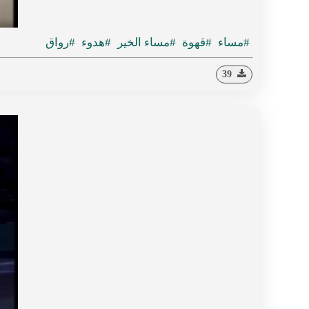
#مساء
#قهوة
#مساء الخير
#هدوء
#رواق
39