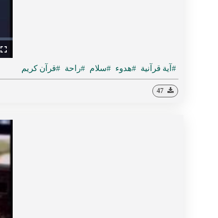
ullscreen
#آية قرآنية
#هدوء
#سلام
#راحة
#قرآن كريم
47