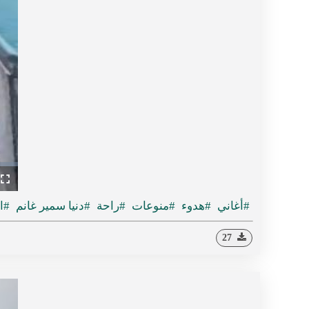
ullscreen
#أغاني
#هدوء
#منوعات
#راحة
#دنيا سمير غانم
#ا
27