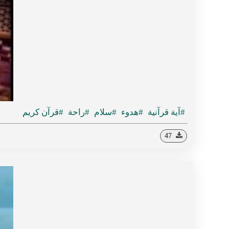
#آية قرآنية
#هدوء
#سلام
#راحة
#قرآن كريم
47