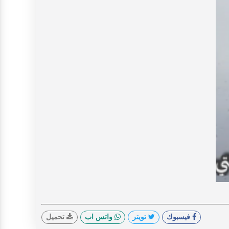
V
فيسبوك
تويتر
واتس اب
تحميل