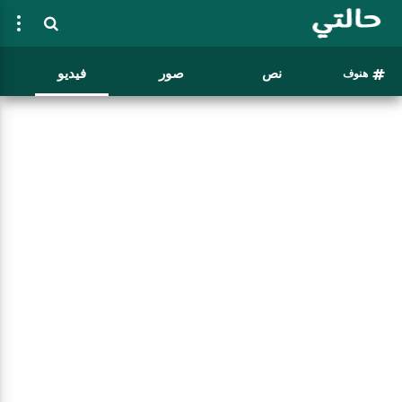
نص
صور
فيديو
هنوف