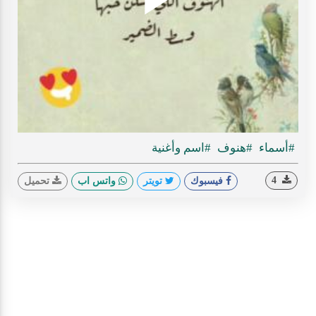
Play
ideo
#أسماء
#هنوف
#اسم وأغنية
4
فيسبوك
تويتر
واتس اب
تحميل