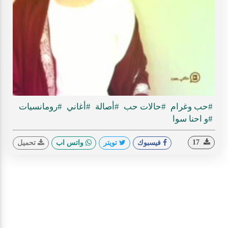
Play
ideo
#حب وغرام
#حالات حب
#أصالة
#أغاني
#رومانسيات
#و احنا سوا
17
فيسبوك
تويتر
واتس اب
تحميل