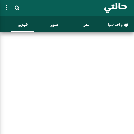
نص
صور
فيديو
و احنا سوا