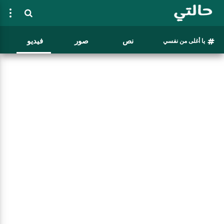
نص
صور
فيديو
يا أغلى من نفسي