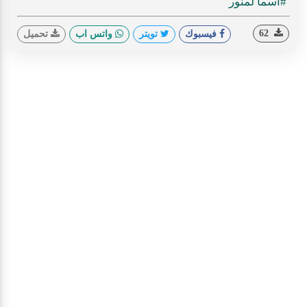
ideo
#اسما لمنور
62
فيسبوك
تويتر
واتس اب
تحميل