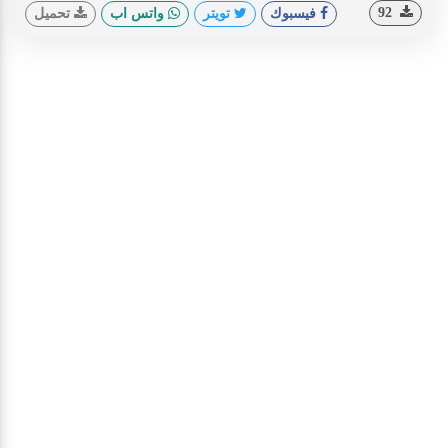
92
فيسبوك
تويتر
واتس اب
تحميل