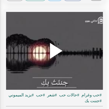
Play
ideo
#حب وغرام
#حالات حب
#شعر
#حب
#يزيد الميموني
#جننت بك