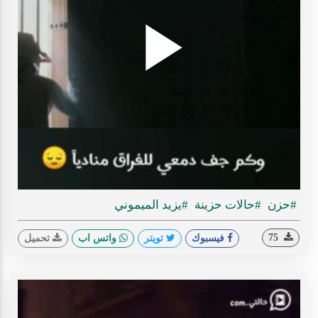
Play
ideo
#حزن
#حالات حزينة
#يزيد الميموني
75
فيسبوك
تويتر
واتس اب
تحميل