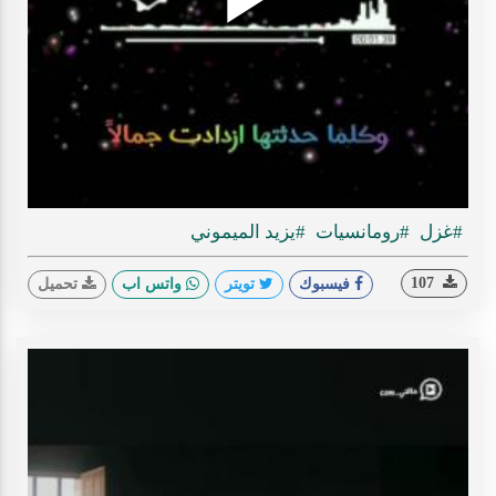
Play
ideo
#غزل
#رومانسيات
#يزيد الميموني
107
فيسبوك
تويتر
واتس اب
تحميل