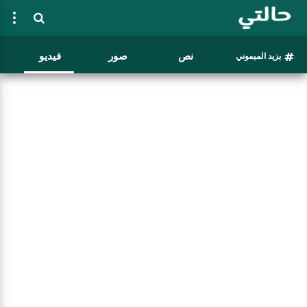
نص
صور
فيديو
يزيد الميموني