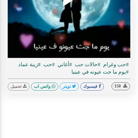
Play
ideo
#حب وغرام
#حالات حب
#أغاني
#حب
#زينة عماد
#يوم ما جت عيونه في عينيا
150
فيسبوك
تويتر
واتس اب
تحميل