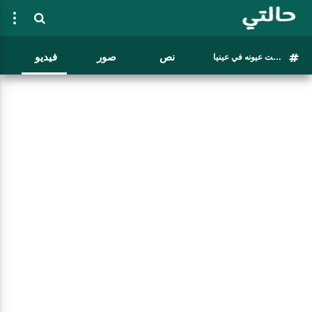
نص
صور
فيديو
يوم ما جت عيونه في عينيا