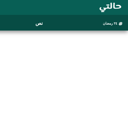
نص
٢٤ رمضان