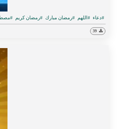
#دعاء
#اللهم
#رمضان مبارك
#رمضان كريم
#مصط
39