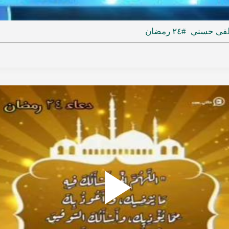
ideo
فى حسني
#٢٤ رمضان
Play