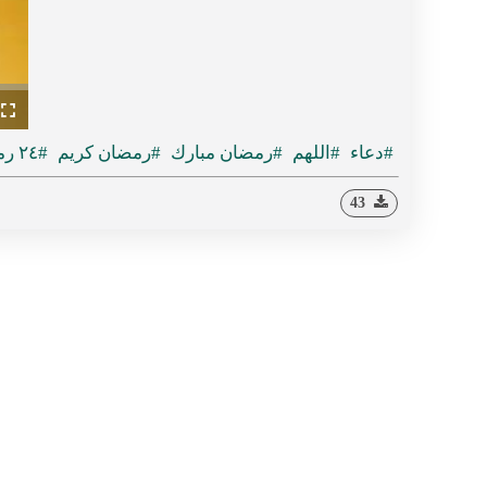
ullscreen
#دعاء
#اللهم
#رمضان مبارك
#رمضان كريم
#٢٤ رمضان
43