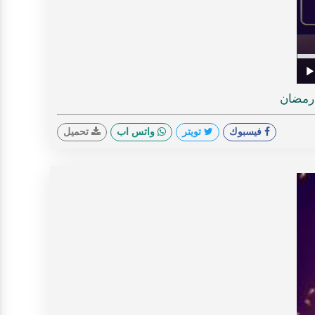
V
Prog
0%
Play
فيسبوك
تويتر
واتس اب
تحميل