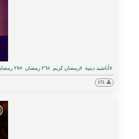
#أناشيد دينية
#رمضان كريم
#٢٦ رمضان
#٢٧ رمضان
175