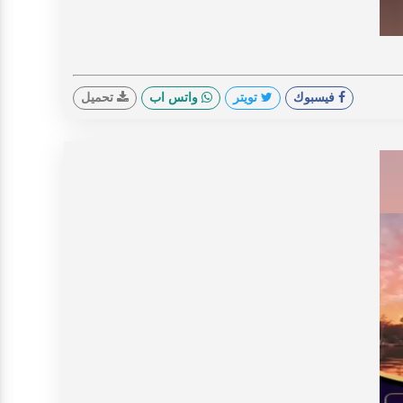
V
فيسبوك
تويتر
واتس اب
تحميل