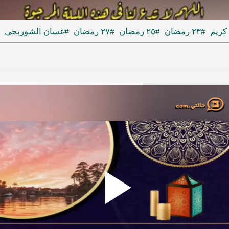
ideo
كريم
#٢٣ رمضان
#٢٥ رمضان
#٢٧ رمضان
#غسان الشوربجي
Play