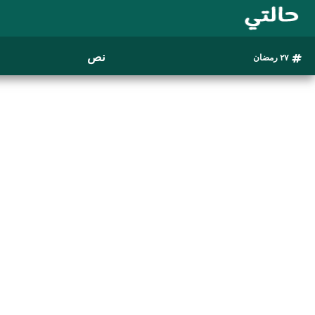
نص
٢٧ رمضان