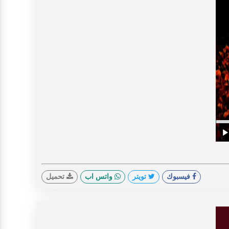
V
Prog
0%
Play
فيسبوك
تويتر
واتس اب
تحميل