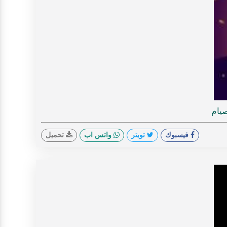
V
صيام
فيسبوك
تويتر
واتس اب
تحميل