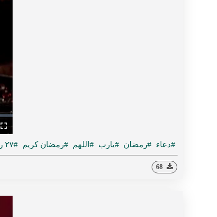
ullscreen
#دعاء
#رمضان
#يارب
#اللهم
#رمضان كريم
#٢٧ رمضان
68