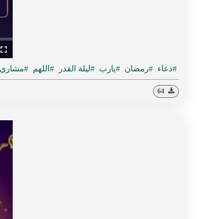
ullscreen
#دعاء
#رمضان
#يارب
#ليلة القدر
#اللهم
#مشاري 
64