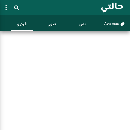
نص
صور
فيديو
Ava max