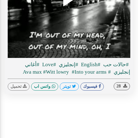
Play
ideo
#حالات حب
#English
#إنجليزي
#Love
#أغاني
إنجليزي
#Ava max
#Into your arms
#Witt lowry
28
فيسبوك
تويتر
واتس اب
تحميل