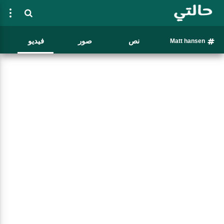
نص
صور
فيديو
Matt hansen