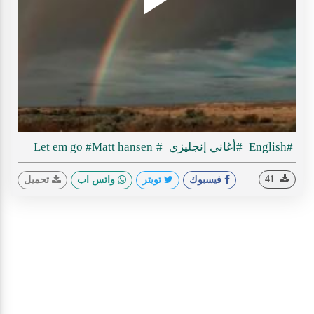
Play
ideo
#English
#أغاني إنجليزي
#Let em go
#Matt hansen
41
فيسبوك
تويتر
واتس اب
تحميل