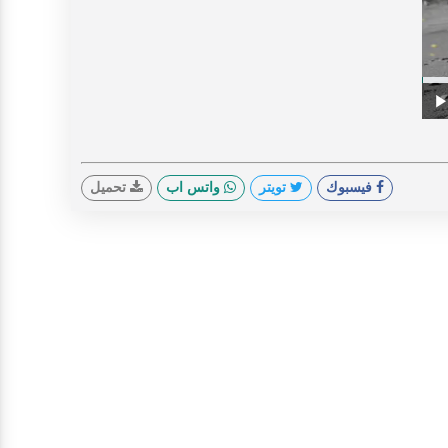
V
Prog
0%
Play
فيسبوك
تويتر
واتس اب
تحميل