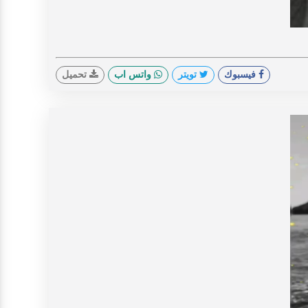
V
فيسبوك
تويتر
واتس اب
تحميل