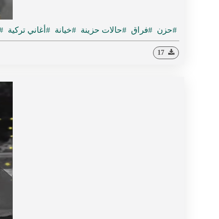
#حزن
#فراق
#حالات حزينة
#خيانة
#أغاني تركية
Turkçe
17