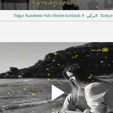
ideo
#
#تركي
#Tuğçe Kandemir
#ah ellerim kırılaydı
Play