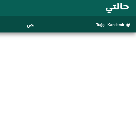
نص
Tuğçe Kandemir