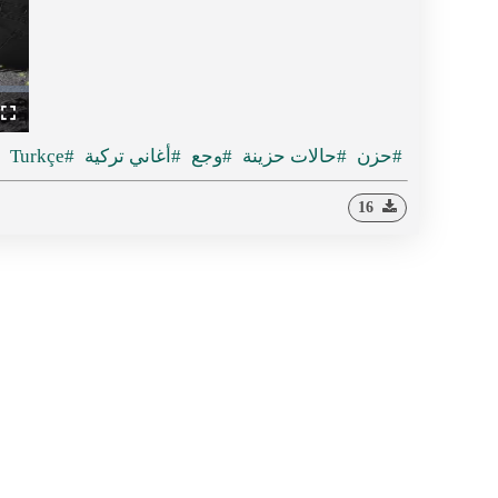
ullscreen
#حزن
#حالات حزينة
#وجع
#أغاني تركية
#Turkçe
#
16