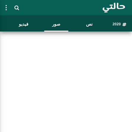
نص
صور
فيديو
2020