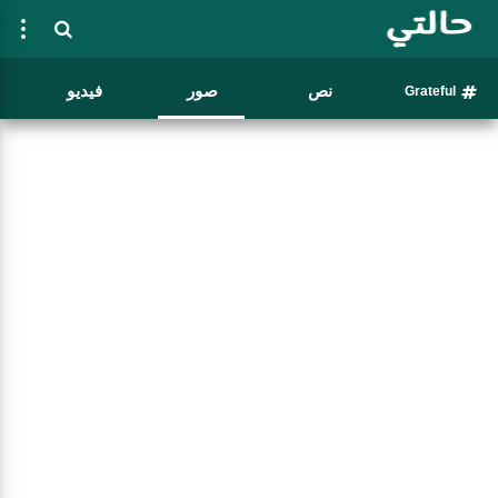
نص
صور
فيديو
Grateful