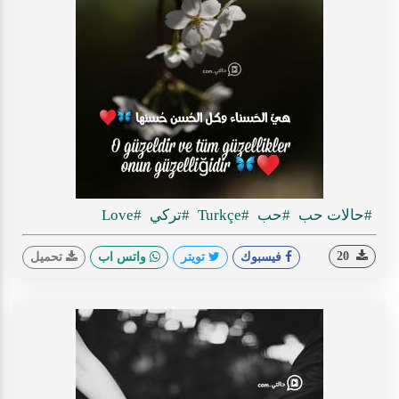
#حالات حب
#حب
#Turkçe
#تركي
#Love
20
فيسبوك
تويتر
واتس اب
تحميل