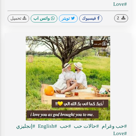
#Love
2
فيسبوك
تويتر
واتس اب
تحميل
#حب وغرام
#حالات حب
#حب
#English
#إنجليزي
#Love