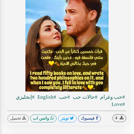
#حب وغرام
#حالات حب
#حب
#English
#إنجليزي
#Love
4
فيسبوك
تويتر
واتس اب
تحميل