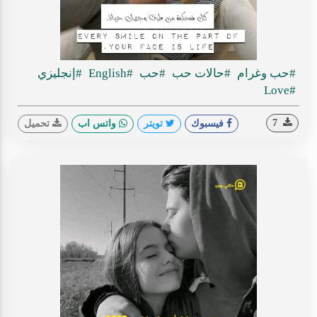
#حب وغرام
#حالات حب
#حب
#English
#إنجليزي
#Love
7
فيسبوك
تويتر
واتس اب
تحميل