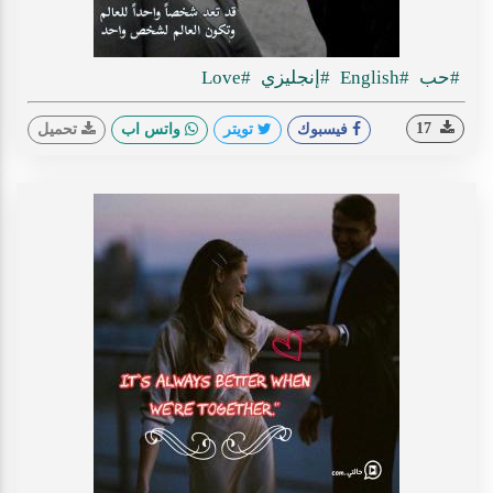
#حب
#English
#إنجليزي
#Love
17
فيسبوك
تويتر
واتس اب
تحميل