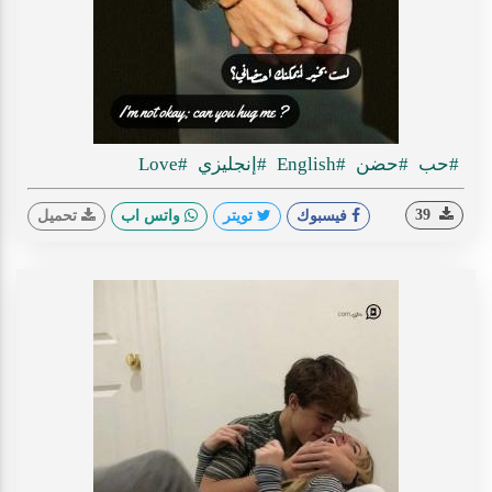
#حب
#حضن
#English
#إنجليزي
#Love
39
فيسبوك
تويتر
واتس اب
تحميل