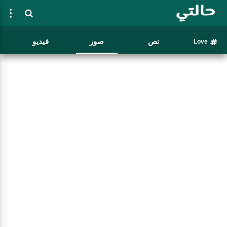
نص
صور
فيديو
Love