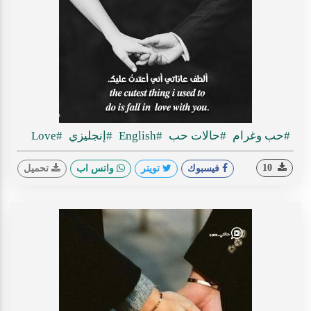
#حب وغرام
#حالات حب
#English
#إنجليزي
#Love
10
فيسبوك
تويتر
واتس اب
تحميل