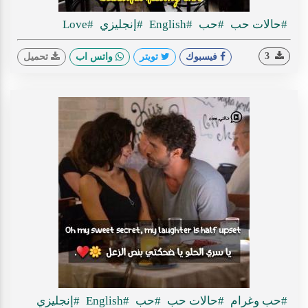
#حالات حب
#حب
#English
#إنجليزي
#Love
3
فيسبوك
تويتر
واتس اب
تحميل
#حب وغرام
#حالات حب
#حب
#English
#إنجليزي