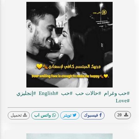
#حب وغرام
#حالات حب
#حب
#English
#إنجليزي
#Love
20
فيسبوك
تويتر
واتس اب
تحميل