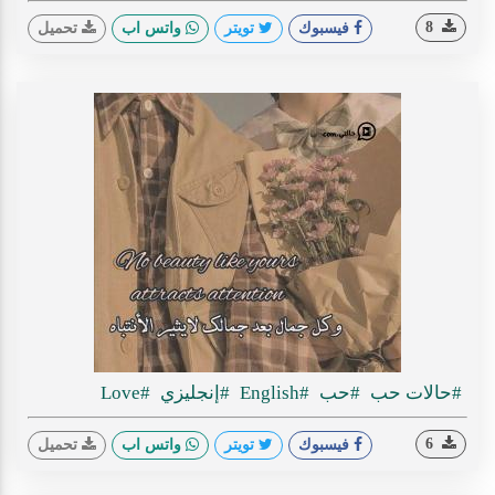
8
فيسبوك
تويتر
واتس اب
تحميل
#حالات حب
#حب
#English
#إنجليزي
#Love
6
فيسبوك
تويتر
واتس اب
تحميل