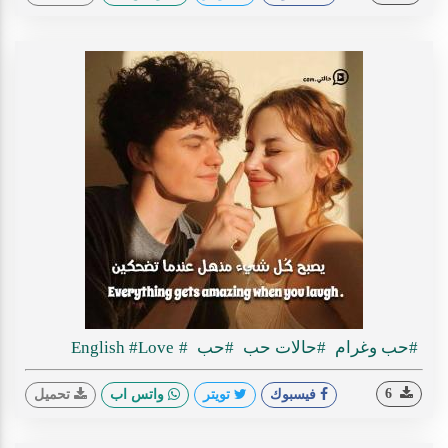
#حب وغرام
#حالات حب
#حب
#English
#Love
6
فيسبوك
تويتر
واتس اب
تحميل