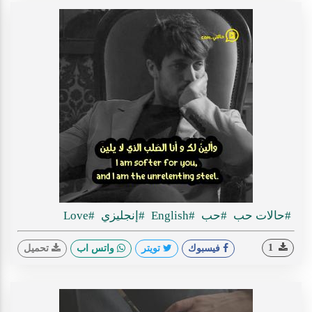
#حالات حب
#حب
#English
#إنجليزي
#Love
1
فيسبوك
تويتر
واتس اب
تحميل