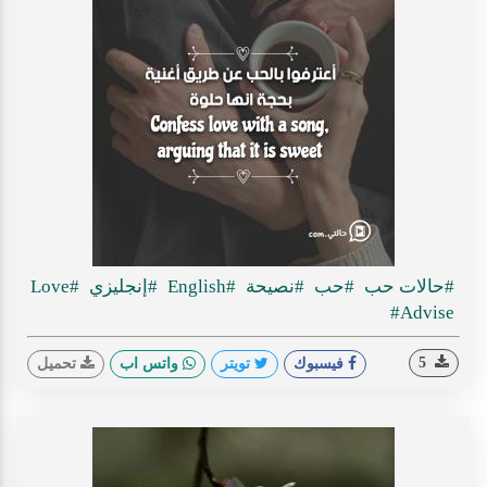
#حالات حب
#حب
#نصيحة
#English
#إنجليزي
#Love
#Advise
5
فيسبوك
تويتر
واتس اب
تحميل