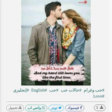
#حب وغرام
#حالات حب
#حب
#English
#إنجليزي
#Love
1
فيسبوك
تويتر
واتس اب
تحميل