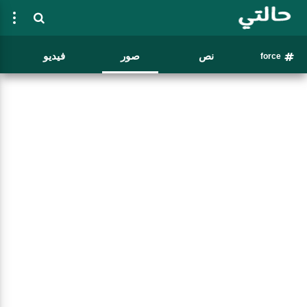
نص
صور
فيديو
force