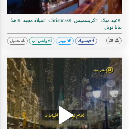
ideo
#عيد ميلاد
#كريسميس
#Christmas
#ميلاد مجيد
#اهلا
ببابا نويل
28
فيسبوك
تويتر
واتس اب
تحميل