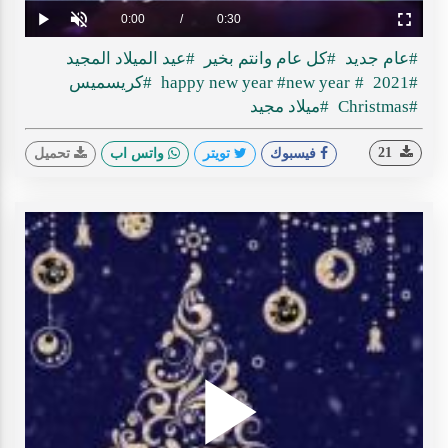
ideo
Loaded
:
Progress
:
0%
0%
Current
0:00
/
Duration
0:30
Play
Unmute
Fullscreen
Time
#عام جديد
#كل عام وانتم بخير
#عيد الميلاد المجيد
#2021
#happy new year
#new year
#كريسميس
#Christmas
#ميلاد مجيد
21
فيسبوك
تويتر
واتس اب
تحميل