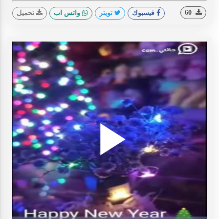
60
فيسبوك
تويتر
واتس اب
تحميل
Play