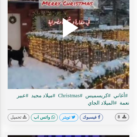
Play
ideo
#أغاني
#كريسميس
#Christmas
#ميلاد مجيد
#عبير
نعمة
#الميلاد الجاي
8
فيسبوك
تويتر
واتس اب
تحميل