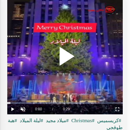
Play
ideo
Loaded
:
Progress
:
0%
0%
Current
0:00
/
Duration
0:29
Play
Unmute
Fullscreen
Time
#كريسميس
#Christmas
#ميلاد مجيد
#ليلة الميلاد
#هبة
طوقجي