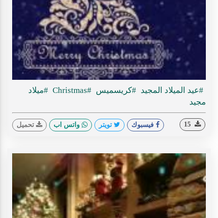
Play
ideo
#عيد الميلاد المجيد
#كريسميس
#Christmas
#ميلاد
مجيد
15
فيسبوك
تويتر
واتس اب
تحميل