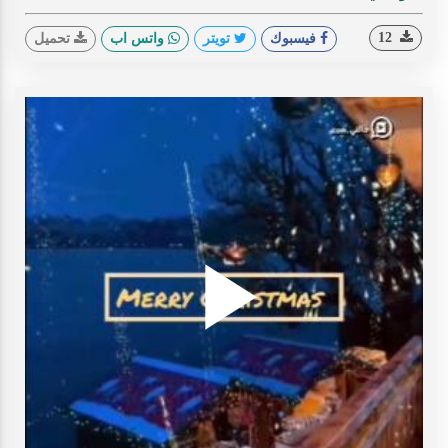
12
فيسبوك
تويتر
واتس اب
تحميل
Play