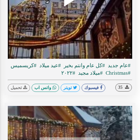
Play
ideo
#عام جديد
#كل عام وانتم بخير
#عيد ميلاد
#كريسميس
#Christmas
#ميلاد مجيد
#٢٠٢٢
35
فيسبوك
تويتر
واتس اب
تحميل