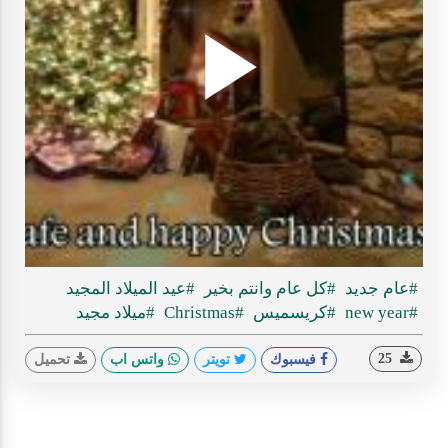
Play
ideo
#عام جديد
#كل عام وانتم بخير
#عيد الميلاد المجيد
#new year
#كريسميس
#Christmas
#ميلاد مجيد
25
فيسبوك
تويتر
واتس اب
تحميل