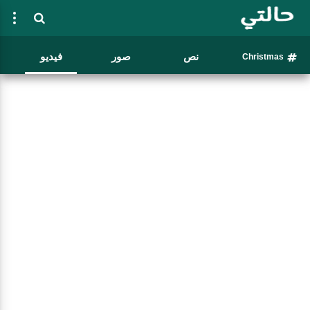
نص
صور
فيديو
Christmas