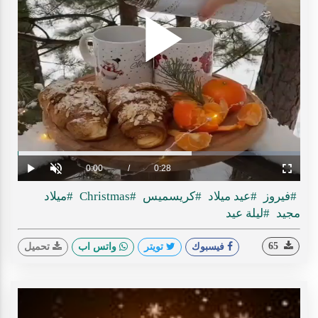
Play
ideo
Loaded
:
Progress
:
0%
0%
Current
0:00
/
Duration
0:28
Play
Unmute
Fullscreen
Time
#فيروز
#عيد ميلاد
#كريسميس
#Christmas
#ميلاد
مجيد
#ليلة عيد
65
فيسبوك
تويتر
واتس اب
تحميل