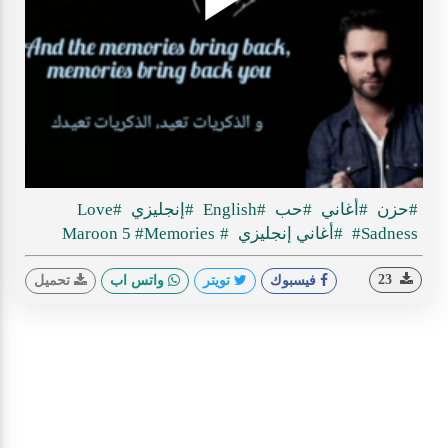
Play
ideo
#حزن
#أغاني
#حب
#English
#إنجليزي
#Love
#Sadness
#أغاني إنجليزي
#Maroon 5
#Memories
23
فيسبوك
تويتر
واتس اب
تحميل