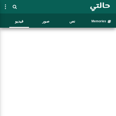
نص
صور
فيديو
Memories