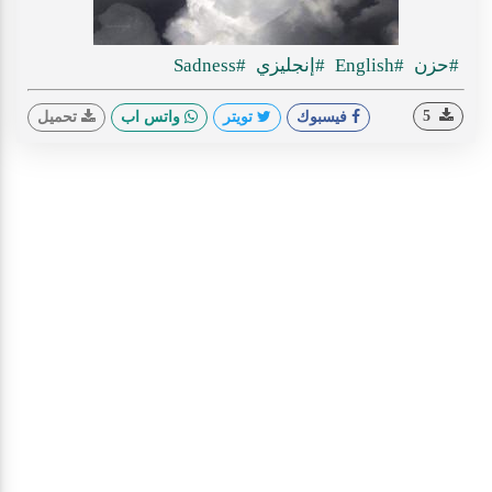
#حزن
#English
#إنجليزي
#Sadness
5
فيسبوك
تويتر
واتس اب
تحميل