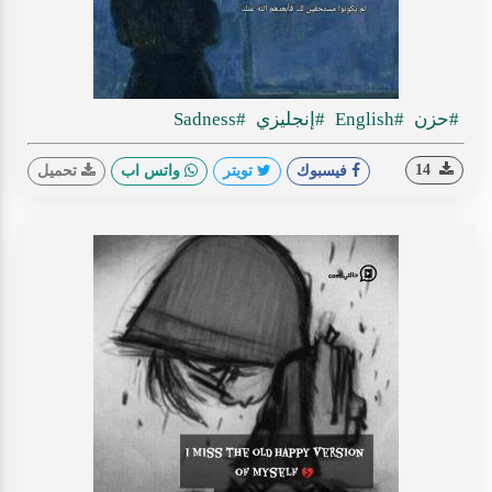
#حزن
#English
#إنجليزي
#Sadness
14
فيسبوك
تويتر
واتس اب
تحميل