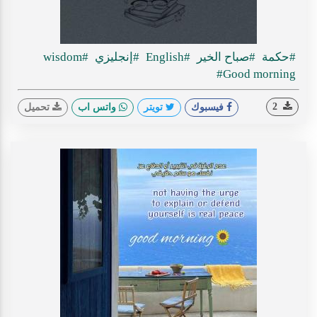
#حكمة
#صباح الخير
#English
#إنجليزي
#wisdom
#Good morning
2
فيسبوك
تويتر
واتس اب
تحميل