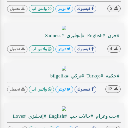
5
فيسبوك
تويتر
واتس اب
تحميل
#حزن
#English
#إنجليزي
#Sadness
4
فيسبوك
تويتر
واتس اب
تحميل
#حكمة
#Turkçe
#تركي
#bilgelik
12
فيسبوك
تويتر
واتس اب
تحميل
#حب وغرام
#حالات حب
#English
#إنجليزي
#Love