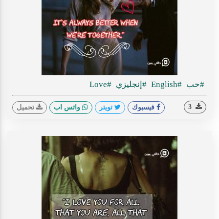
#حب
#English
#إنجليزي
#Love
3
فيسبوك
تويتر
واتس اب
تحميل