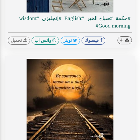
#حكمة
#صباح الخير
#English
#إنجليزي
#wisdom
#Good morning
4
فيسبوك
تويتر
واتس اب
تحميل