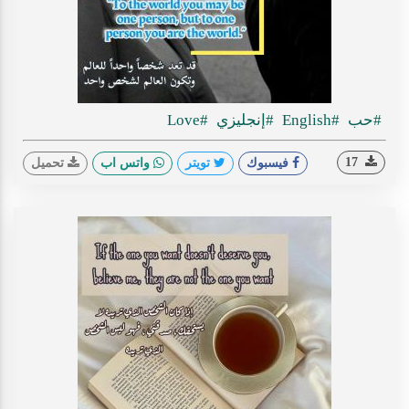
#حب
#English
#إنجليزي
#Love
17
فيسبوك
تويتر
واتس اب
تحميل