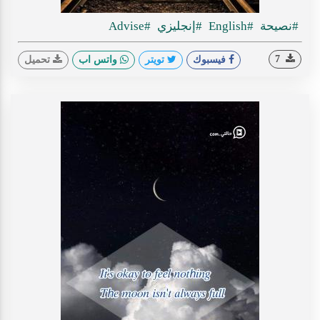
#نصيحة
#English
#إنجليزي
#Advise
7
فيسبوك
تويتر
واتس اب
تحميل