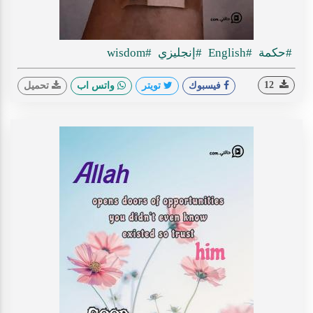
#حكمة
#English
#إنجليزي
#wisdom
12
فيسبوك
تويتر
واتس اب
تحميل