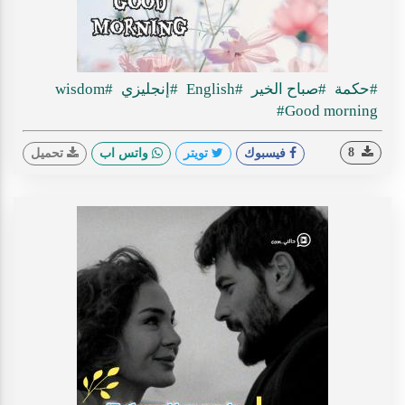
#حكمة
#صباح الخير
#English
#إنجليزي
#wisdom
#Good morning
8
فيسبوك
تويتر
واتس اب
تحميل