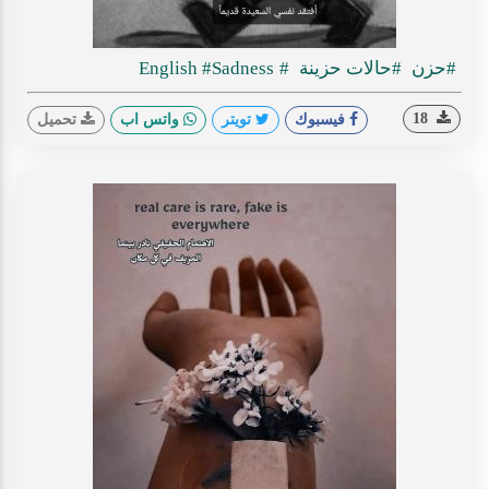
#حزن
#حالات حزينة
#English
#Sadness
18
فيسبوك
تويتر
واتس اب
تحميل