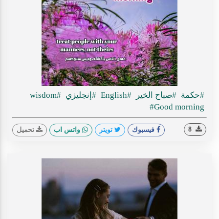
#حكمة
#صباح الخير
#English
#إنجليزي
#wisdom
#Good morning
8
فيسبوك
تويتر
واتس اب
تحميل