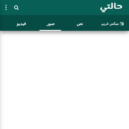
نص
صور
فيديو
ميكس غربي