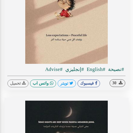
#نصيحة
#English
#إنجليزي
#Advise
30
فيسبوك
تويتر
واتس اب
تحميل