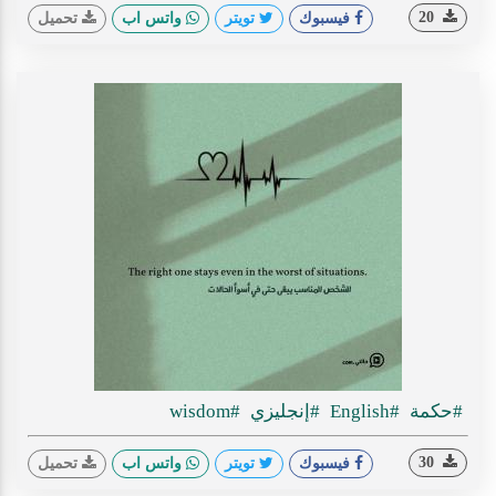
20
فيسبوك
تويتر
واتس اب
تحميل
#حكمة
#English
#إنجليزي
#wisdom
30
فيسبوك
تويتر
واتس اب
تحميل