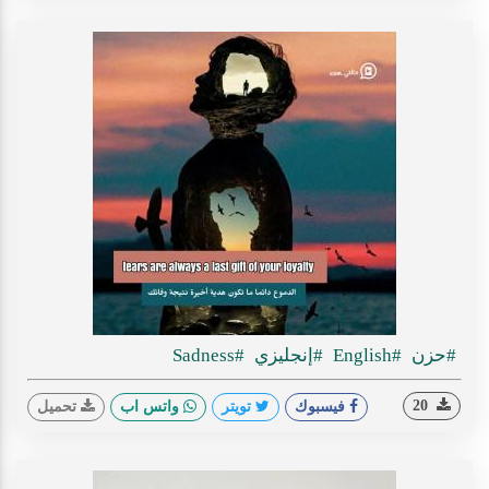
#حزن
#English
#إنجليزي
#Sadness
20
فيسبوك
تويتر
واتس اب
تحميل