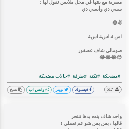
مصرية مع بنتها في محل ملابس تقول لها :
سيبي دي وأيسي دي
✌😂
اس 4 اس4 اس4
صومالي شاف عصفور
😊😂😂😂
#مضحكة
#نكتة
#طرفة
#حالات مضحكة
517
فيسبوك
تويتر
واتس اب
نسخ
واحد شاف بنت بدها تنتحر
قالها : بس بس شو عم تعملي !