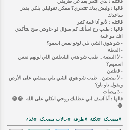
قالتله : بدي انتحر بعد عن طريقي
قالها : وليش بدك تنتحري؟ ممكن تقوليلي بلكي بقدر
ساعدك
قالتله : لأنو أنا غبية كتير
قالها : طيب رح اسألك كم سؤال لو جاوبتي صح بتتأكدي
انك مو غبية
- شو هوي الشي يلي لونو نفس اسمو؟
- القطة
- لأ البيضة .. طيب شو هني الشغلتين اللي لونهم نفس
اسمهم؟
- قطتين
- لأ بيضتين .. طيب شو هوي الشي يلي بيمشي على الأرض
وبقول ناو ناو؟
- 3 بيضات
قالها : أنا آسف اني عطلتك روحي اتكلي على الله
😂😂
😂
#مضحكة
#نكتة
#طرفة
#حالات مضحكة
#غباء