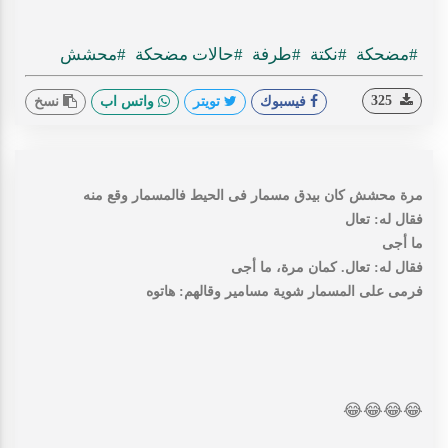
#مضحكة
#نكتة
#طرفة
#حالات مضحكة
#محشش
325
فيسبوك
تويتر
واتس اب
نسخ
مرة محشش كان بيدق مسمار فى الحيط فالمسمار وقع منه
فقال له: تعال
ما أجى
فقال له: تعال. كمان مرة، ما أجى
فرمى على المسمار شوية مسامير وقالهم: هاتوه
😂
😂
😂
😂