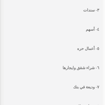
٣- سندات
٤- أسهم
٥- أعمال حره
٦- شراء شقق وايجارها
٧- وديعة في بنك