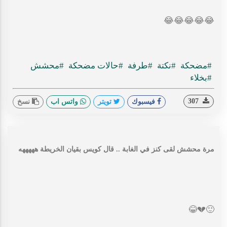
😂
😂
😂
😂
😂
#مضحكة
#نكتة
#طرفة
#حالات مضحكة
#محشش
#بخلاء
307
فيسبوك
تويتر
واتس اب
نسخ
مرة محشش لقى كنز في الغابة .. قال كويس بقيان الخريطة هههههه
😂
💔
🙂