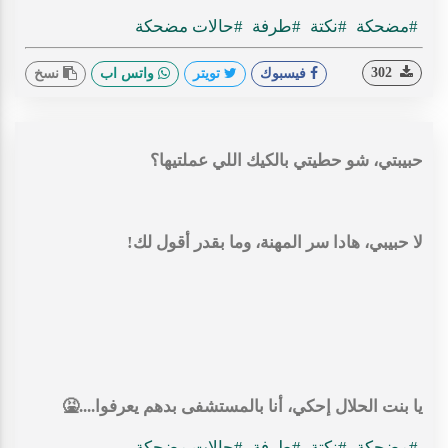
#مضحكة
#نكتة
#طرفة
#حالات مضحكة
302
فيسبوك
تويتر
واتس اب
نسخ
حبيبتي، شو حطيتي بالكيك اللي عملتيها؟
لا حبيبي، هادا سر المهنة، وما بقدر أقول لك!
يا بنت الحلال إحكي، أنا بالمستشفى بدهم يعرفوا....🤮
#مضحكة
#نكتة
#طرفة
#حالات مضحكة