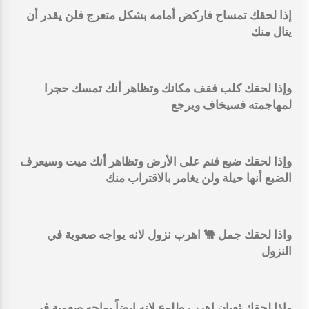
إذا لحقك تمساح فاركض أمامه بشكل متعرج فلن يقدر أن
ينال منك
وإذا لحقك كلب فقف مكانك وتظاهر أنك تمسك حجرا
لمهاجمته فسيخاف ويرجع
وإذا لحقك ضبع فنم على الأرض وتظاهر أنك ميت وسيعرف
الضبع أنها حيلة ولن يغامر بالاقتراب منك
واذا لحقك جمل 🐫 اهرب نزول لانه يواجه صعوبة في
النزول
واذا لحقك ثعبان اهرب طلوع لانه ايضاً يواجه صعوبة في