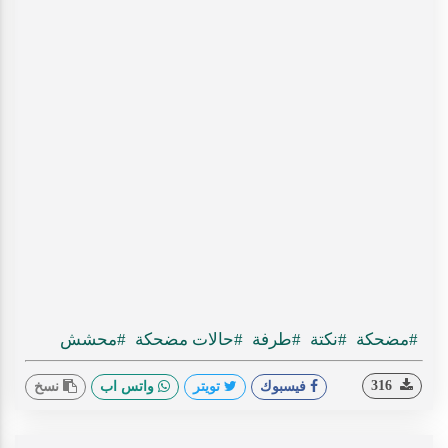
#مضحكة
#نكتة
#طرفة
#حالات مضحكة
#محشش
316
فيسبوك
تويتر
واتس اب
نسخ