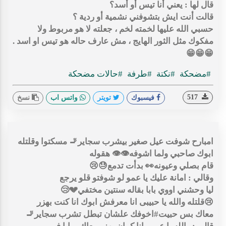
‏قال لها : يعني أنا تيس أو أسد؟
‏قالت أنت ايش بتشوفني نشمية أو ردية ؟
‏حسبي الله عليها لخمته لخم ، جعلته لا هو مربوط ولا
مفكوك مثل الثور الهايج ، مش عارف حاله هو تيس او اسد .
😁😁😁
#مضحكة
#نكتة
#طرفة
#حالات مضحكة
517
فيسبوك
تويتر
واتس اب
نسخ
امبارح شوفت عيل صغير بيشرب سجاير🚬 مسكتوا وقلتله
ابوك صاحبي ولما اشوفه👁👁 هقوله
قام بصلي وعيونه👀 بدأت تدمع😓😢
وقالي : امانة عليك يا عمو لو شوفتو قلو يرجع
ليا وحشني اووي بابا بقاله سنتين مختفي💔😢
😢قلتله والله يا حبيبى انا معرفش ابوك انا كنت بهزر
معاك بس حبيت#اخوفك علشان تبطل تشرب سجاير🚬