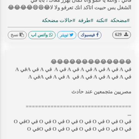
قالي : والله يا عمو وانا كمان بهزر معاك ، بابا في
الشغل بس حبيت اتاكد انك تعرفو ولا لا😂😆😄😂😂😂😂
#مضحكة
#نكتة
#طرفة
#حالات مضحكة
629
فيسبوك
تويتر
واتس اب
نسخ
😂😂😂😂😂😂😂😂😂😂😂😂😂
في A في A في A في A في A في A في A في Aفي A
في A في A في A في A في A في A في Aفي A
مصريين متجمعين عند حادث
==================================
...
في O في O في O في O في O في O في O في Oفي O
في O في O في O في O في O في O في Oفي O