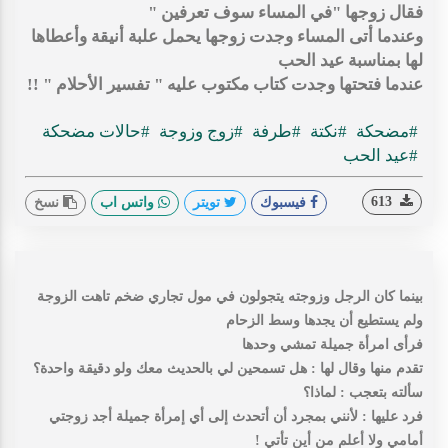
فقال زوجها "في المساء سوف تعرفين "
وعندما أتى المساء وجدت زوجها يحمل علبة أنيقة وأعطاها
لها بمناسبة عيد الحب
عندما فتحتها وجدت كتاب مكتوب عليه " تفسير الأحلام " !!
#مضحكة
#نكتة
#طرفة
#زوج وزوجة
#حالات مضحكة
#عيد الحب
613
فيسبوك
تويتر
واتس اب
نسخ
بينما كان الرجل وزوجته يتجولون في مول تجاري ضخم تاهت الزوجة
ولم يستطيع أن يجدها وسط الزحام
فرأى امرأة جميلة تمشي وحدها
تقدم منها وقال لها : هل تسمحين لي بالحديث معك ولو دقيقة واحدة؟
سألته بتعجب : لماذا؟
فرد عليها : لأنني بمجرد أن أتحدث إلى أي إمرأة جميلة أجد زوجتي
أمامي ولا أعلم من أين تأتي !