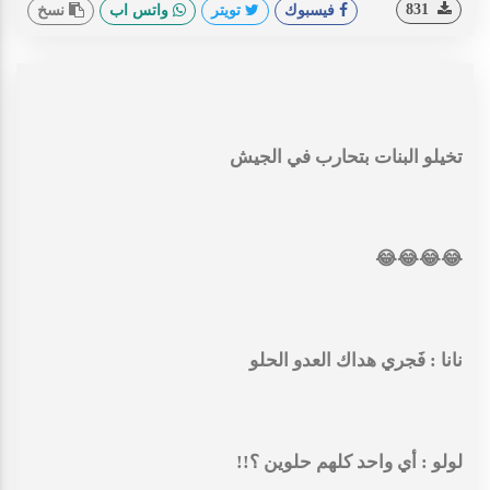
831
فيسبوك
تويتر
واتس اب
نسخ
تخيلو البنات بتحارب في الجيش
😂
😂
😂
😂
نانا : فَجري هداك العدو الحلو
لولو : أي واحد كلهم حلوين ؟!!