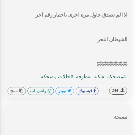
اذا لم تصدق حاول مرة اخرى باختيار رقم آخر
الشيطان انتحر
🤣🤣🤣🤣🤣🤣
#مضحكة
#نكتة
#طرفة
#حالات مضحكة
244
فيسبوك
تويتر
واتس اب
نسخ
نصيحة