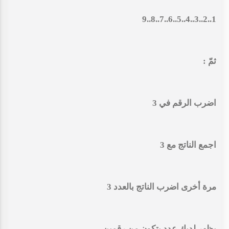
1..2..3..4..5..6..7..8..9
ثمّ :
اضرب الرقم في 3
اجمع الناتج مع 3
مرة أخرى اضرب الناتج بالعدد 3
يظهر لديك عدد يتكون من رقمين