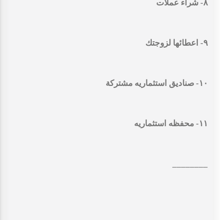
٨- شراء عملات
٩- اعطائها لزوجتك
١٠- صناديق استثماريه مشتركة
١١- محفظه استثماريه
________