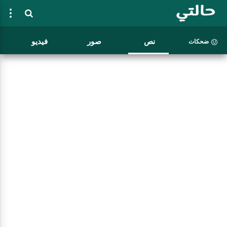
نص
صور
فيديو
ضحكات