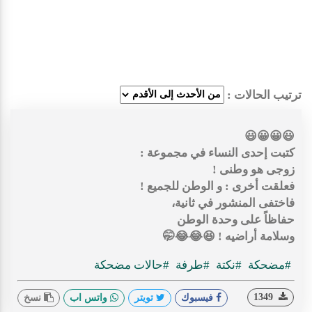
ترتيب الحالات :
😃😀😀😃
‏كتبت إحدى النساء في مجموعة :
زوجى هو وطنى !
فعلقت أخرى : و الوطن للجميع !
فاختفى المنشور في ثانية،
حفاظاً على وحدة الوطن
وسلامة أراضيه ! 😆😂😂🤭
#مضحكة
#نكتة
#طرفة
#حالات مضحكة
1349
فيسبوك
تويتر
واتس اب
نسخ