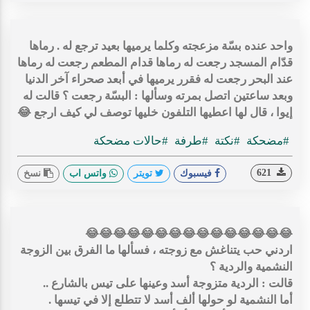
‏واحد عنده بسّة مزعجته وكلما يرميها بعيد ترجع له . رماها
قدّام المسجد رجعت له رماها قدام المطعم رجعت له رماها
عند البحر رجعت له فقرر يرميها في أبعد صحراء آخر الدنيا
وبعد ساعتين اتصل بمرته وسألها : البسّة رجعت ؟ قالت له
إيوا ، قال لها اعطيها التلفون خليها توصف لي كيف ارجع 😂
#مضحكة
#نكتة
#طرفة
#حالات مضحكة
621
فيسبوك
تويتر
واتس اب
نسخ
😂😂😂😂😂😂😂😂😂😂😂😂😂😂😂
اردني حب يتناغش مع زوجته ، فسألها ما الفرق بين الزوجة
النشمية والردية ؟
‏قالت : الردية متزوجة أسد وعينها على تيس بالشارع ..
‏أما النشمية لو حولها ألف أسد لا تتطلع إلا في تيسها .