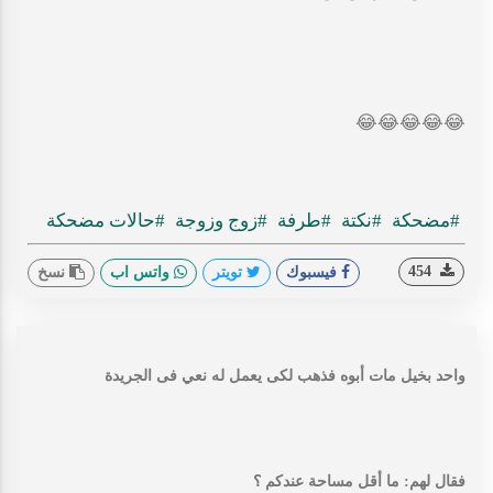
😂
😂
😂
😂
😂
#مضحكة
#نكتة
#طرفة
#زوج وزوجة
#حالات مضحكة
454
فيسبوك
تويتر
واتس اب
نسخ
واحد بخيل مات أبوه فذهب لكى يعمل له نعي فى الجريدة
فقال لهم: ما أقل مساحة عندكم ؟