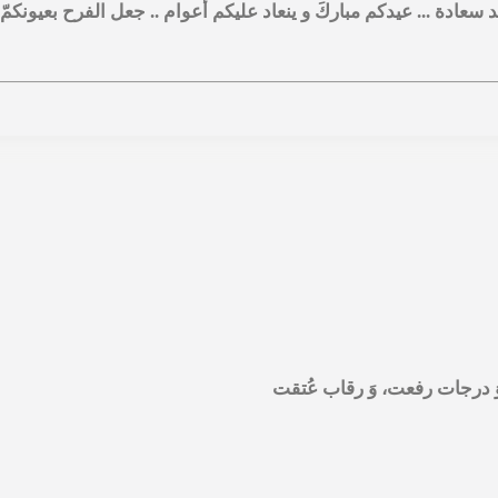
يد سعادة ... عيدكم مباركَ و ينعاد عليكم أعوام .. جعل الفرح بعيونکمّ
وَ درجات رفعت، وَ رقاب عُتقت