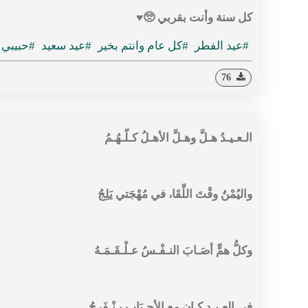
كل سنة وأنت بقربي 🥺♥️
#عيد الفطر
#كل عام وانتم بخير
#عيد سعيد
#حبيبي
76
الـعـيـدُ هـلَّ وهـلَّ الأهـلُ كـلّـهُـمُ
واليُمْنُ وقْتَ اللِّقَا، في مُهْجَتي يَلِجُ
وكلُّ همٍّ أصَـابَ النـفْـسُ عـلْـقَـمَـهُ
في العـيـدِ كـان مع الأحـبَابِ يـنْـفَرجُ