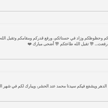
ماركم وحظوظكم وزاد في حسناتكم، ورفع قدركم ومقامكم وتقبل الل
 رفعت... 🎊 تقبل الله طاعتكم 🎊 أضحى مبارك ❤️
لدهر ويشفع فيكم سيدنا محمد عند الحشر، ويبارك لكم في شهر الن