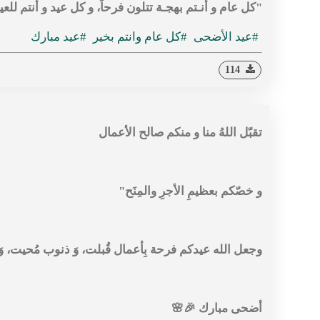
"‏كل عام و أنـتم بهجـة تتلون فرحاً، و كل عيد و أنتم للع
#عيد الأضحى
#كل عام وانتم بخير
#عيد مبارك
114
تقبّل اللهُ منا و منكم صالح الأعمال
و خصّكم بعظيمِ الأجرِ والمِنَح"
وجعل الله عيدكم فرحة بِأعمال قُبلت، وَ ذنوب مُحيت، 
أضحى مبارك 🎉🌸