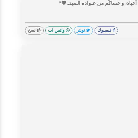
 أعياد، و عساکُم من عـواده الـعيد..💖"
فيسبوك
تويتر
واتس اب
نسخ