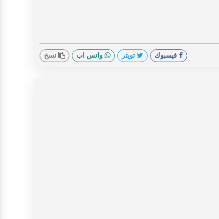
فيسبوك
تويتر
واتس اب
نسخ