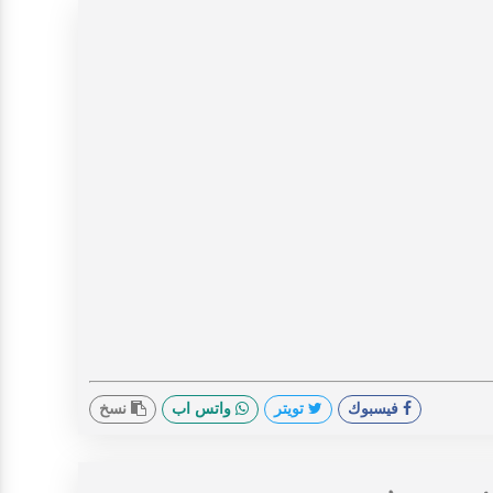
فيسبوك
تويتر
واتس اب
نسخ