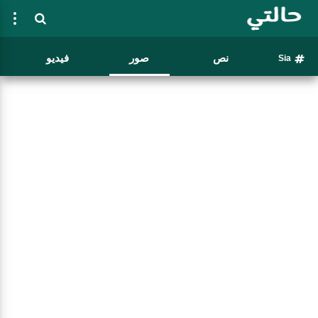
نص
صور
فيديو
Sia